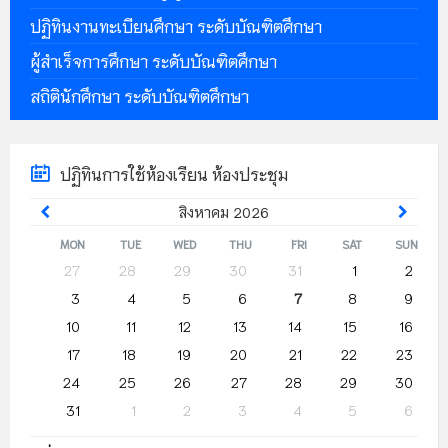
ปฏิทินงานทะเบียนศึกษา ระดับบัณฑิตศึกษา
ผู้สำเร็จการศึกษา ระดับบัณฑิตศึกษา
สถิตินักศึกษา ระดับบัณฑิตศึกษา
ปฏิทินการใช้ห้องเรียน ห้องประชุม
Previous
Next
สิงหาคม
2026
Month
Month
MON
TUE
WED
THU
FRI
SAT
SUN
Skip
27
28
29
30
31
1
2
calendar
3
4
5
6
7
8
9
days
10
11
12
13
14
15
16
17
18
19
20
21
22
23
24
25
26
27
28
29
30
31
1
2
3
4
5
6
Back