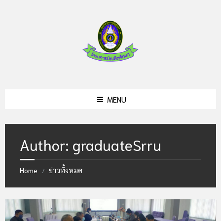
Skip
Skip
Skip
to
to
to
content
left
footer
sidebar
MENU
Author: graduateSrru
Home
ข่าวทั้งหมด
/