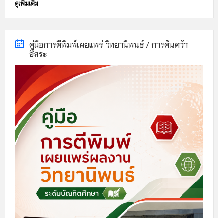
ดูเพิ่มเติม
to
calendar
days
คู่มือการตีพิมพ์เผยแพร่ วิทยานิพนธ์ / การค้นคว้า
อิสระ