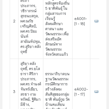
ศิริภา
หลักสูตรท้องถิ่น
ประภากร,
5 ชาติพันธุ์ ใน
วชิราภรณ์
กลุ่มสาระการ
สุรธนะสกุล,
เรียนรู้
eA001-
2
ผศ.ณรัช
สังคมศึกษา
[1 - 18]
เจริญศิลป์,
ศาสนา และ
ผศ.ดร.ปิยะ
วัฒนธรรม เพื่อ
นันท์
ส่งเสริมอัต
สายัณห์ปทุม,
ลักษณ์ทาง
ดร.สุริยา คลัง
วัฒนธรรม
ฤทธิ์
จังหวัดสระแก้ว
สุริยา คลัง
ฤทธิ์, ดร.ยโส
ธารา ศิริภา
ธรรมาภิบาลบน
ประภากร,
ฐานวัฒนธรรม
ผศ.ดร.จำนงค์
กรณีศึกษาการ
จันทร์เขียว,
สร้างสังคม
eA002-
3
สรชา งาม
สันติสุขของกลุ่ม
[1 - 17]
ทรัพย์, ฐิติมา
ชาติ พันธุ์กูย วัด
มีช้าง,
บ้านตะเคียน