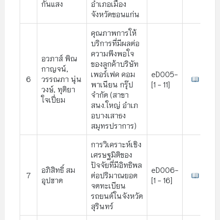
กันแสง
อําเภอเมือง
จังหวัดขอนแก่น
คุณภาพการให้
บริการที่มีผลต่อ
ความพึงพอใจ
อวภาส์ พิณ
ของลูกค้าบริษัท
กาญจน์,
เพอร์เฟค คอม
eD005-
6
วรรณภา นุ่น
พาเนียน กรุ๊ป
[1 - 11]
วงษ์, ทุติยา
จํากัด (สาขา
ใจเปี่ยม
สนง.ใหญ่ อําเภ
อบางเสาธง
สมุทรปราการ)
การวิเคราะห์เชิง
เศรษฐมิติของ
ปัจจัยที่มีอิทธิพล
อภิสิทธิ์ สม
eD006-
7
ต่อปริมาณยอด
อุปฮาด
[1 - 16]
จดทะเบียน
รถยนต์ในจังหวัด
สุรินทร์