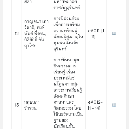
สีดา
มหาวิทยาลัย
ราชภัฏสุรินทร์
การมีส่วนร่วม
กาญจนา เถา
เพื่อการเตรียม
ว์ชาลี, พงษ์
ความพร้อมสู่
eA011-[1
12
พันธ์ พึ่งตน,
สังคมผู้สูงอายุใน
- 11]
กิติศักดิ์ จัน
ชุมชนจังหวัด
ฤาไชย
สุรินทร์
การพัฒนาชุด
กิจกรรมการ
เรียนรู้ เรื่อง
ประเพณีแซ
นโฎนตา กลุ่ม
สาระการเรียนรู้
สังคมศึกษา
กฤษณา
ศาสนาและ
eA012-
13
รำจวน
วัฒนธรรม โดย
[1 - 14]
ใช้บอร์ดเกมเป็น
ฐานของ
นักเรียนชั้น