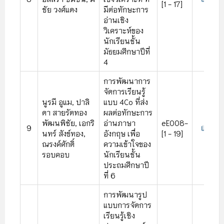
[1 - 17]
ชัย วงศ์แดง
มีต่อทักษะการ
อ่านเชิง
วิเคราะห์ของ
นักเรียนชั้น
มัธยมศึกษาปีที่
4
การพัฒนาการ
จัดการเรียนรู้
นูรมี อูแม, ปาลิ
แบบ 4Co ที่ส่ง
ดา สายรัตทอง
ผลต่อทักษะการ
พัฒนพิชัย, เอกริ
อ่านภาษา
eE008-
9
นทร์ สังข์ทอง,
อังกฤษ เพื่อ
[1 - 19]
ณรงค์ศักดิ์
ความเข้าใจของ
รอบคอบ
นักเรียนชั้น
ประถมศึกษาปี
ที่ 6
การพัฒนารูป
แบบการจัดการ
เรียนรู้เชิง