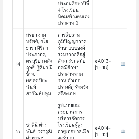
ประถมศึกษาปีที่
4 โรงเรียน
นิคมสร้างตนเอง
ปราสาท 2
สรชา งาม
การสืบสาน
ทรัพย์, ยโส
ภูมิปัญญาการ
ธารา ศิริภา
รักษาแบบองค์
ประภากร,
รวมจากอดีตสู่
ดร.สุริยา คลัง
สังคมร่วมสมัย
eA013-
14
ฤทธิ์, ฐิติมา มี
กรณีศึกษา
[1 - 18]
ช้าง,
ปราสาททาม
ผศ.ดร.ปิยะ
จาน อำเภอ
นันท์
ปรางค์กู่ จังหวัด
สายัณห์ปทุม
ศรีสะเกษ
รูปแบบและ
กระบวนการ
บริหารจัดการ
ชาลินี ต่าง
โรงเรียนผู้สูง
eA014-
15
พันธ์, วราวุฒิ
อายุเทศบาลเมือ
[1 - 12]
คำพานุช
งอรัญญ