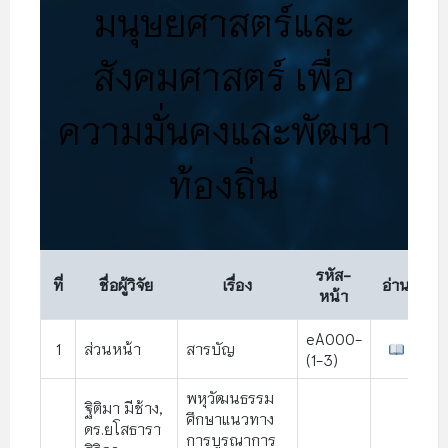
มนุษยศาสตร์และ
สังคมศาสตร์ เพื่อ
ความมั่นคงและพัฒนา
ท้องถิ่น
รหัส-
ที่
ชื่อผู้วิจัย
เรื่อง
อ่าน
หน้า
eA000-
1
ส่วนหน้า
สารบัญ
(1-3)
พหุวัฒนธรรม
ฐิติมา มีช้าง,
ศึกษาแนวทาง
ดร.ยโสธารา
การบูรณาการ