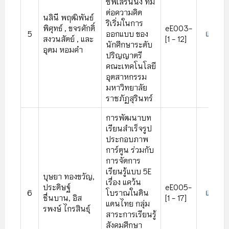
ซิฟเลิร์นนิง ที่มี
ต่อความคิด
นลินี พฤฒิพันธ์
ริเริ่มในการ
พิศุทธ์ , ขจรศักดิ์
eE003-
5
ออกแบบ ของ
สงวนสัตย์ , และ
[1 - 12]
นักศึกษาระดับ
อุดม หอมคํา
ปริญญาตรี
คณะเทคโนโลยี
อุตสาหกรรม
มหาวิทยาลัย
ราชภัฏสุรินทร์
การพัฒนาบท
เรียนสําเร็จรูป
ประกอบภาพ
การ์ตูน ร่วมกับ
การจัดการ
เรียนรู้แบบ 5E
บุษยา ทองขวัญ,
เรื่อง แคว้น
ประดิษฐ์
eE005-
6
โบราณในดิน
ชื่นบาน, อิส
[1 - 17]
แดนไทย กลุ่ม
รพงษ์ ไกรสินธุ์
สาระการเรียนรู้
สังคมศึกษา