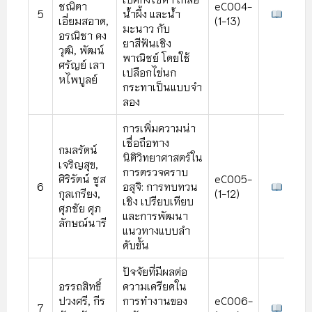
ชณิตา
eC004-
5
น้ําผึ้ง และน้ํา
เอี่ยมสอาด,
(1-13)
มะนาว กับ
อรณิชา คง
ยาสีฟันเชิง
วุฒิ, พัฒน์
พาณิชย์ โดยใช้
ศรัญย์ เลา
เปลือกไข่นก
หไพบูลย์
กระทาเป็นแบบจํา
ลอง
การเพิ่มความน่า
เชื่อถือทาง
กมลรัตน์
นิติวิทยาศาสตร์ใน
เจริญสุข,
การตรวจคราบ
ศิริรัตน์ ชูส
eC005-
6
อสุจิ: การทบทวน
กุลเกรียง,
(1-12)
เชิง เปรียบเทียบ
ศุภชัย ศุภ
และการพัฒนา
ลักษณ์นารี
แนวทางแบบลํา
ดับขั้น
ปัจจัยที่มีผลต่อ
อรรถสิทธิ์
ความเครียดใน
ปวงศรี, กีร
การทํางานของ
eC006-
7