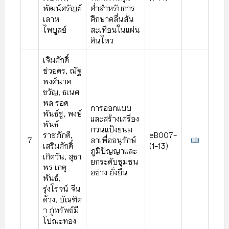
พัฒน์ศรัญย์
ต่ําสําหรับการ
เลาห
ศึกษาคลื่นสั่น
ไพบูลย์
สะเทือนในแผ่น
ดินไหว
เจิมศักดิ์
ช่วยดร, ณัฐ
พงศ์นาค
ขวัญ, ธเนศ
พล รอด
การออกแบบ
พันธ์ชู, พงษ์
และสร้างเครื่อง
พันธ์
กวนแป้งขนม
ราชภักดี,
eB007-
7
ลาเพื่ออนุรักษ์
เสริมศักดิ์
(1-13)
ภูมิปัญญาและ
เกิดวัน, สุธา
ยกระดับชุมชน
พร เกตุ
อย่าง ยั่งยืน
พันธ์,
รุ่งโรจน์ จีน
ด้วง, บัณฑิต
า ภู่ทรัพย์มี
โปณะทอง