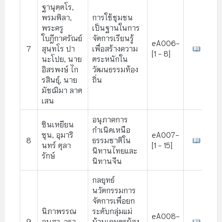
ฐานุตฺตโร,
พรมพิลา,
การใช้ชุมชน
พระครู
เป็นฐานในการ
ใบฎีกาศรัณย์
จัดการเรียนรู้
eA006-
7
สุนฺทโร ปา
เพื่อสร้างความ
[1 - 8]
นะโปย, นาย
ตระหนักใน
อิสรพงษ์ ไก
วัฒนธรรมท้อง
รสินธุ์, นาย
ถิ่น
มัชฌิมา ลาด
เสน
อนุภาคการ
ซินเหยียน
กำเนิดเหนือ
ซุน, อุมาริ
eA007-
8
ธรรมชาติใน
นทร์ ตุลา
[1 - 15]
นิทานไทยและ
รักษ์
นิทานจีน
กลยุทธ์
นวัตกรรมการ
จัดการเพื่อยก
นิภาพรรณ
ระดับกลุ่มแม่
eA008-
9
อนุสา, วรา
บ้านเกษตรผู้สูง