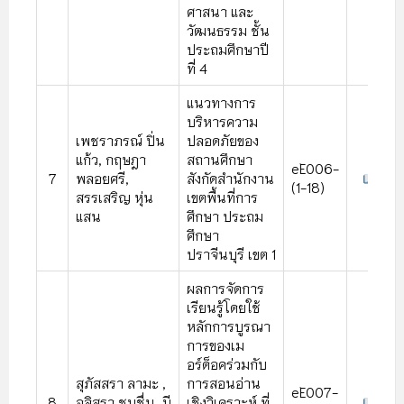
ศาสนา และ
วัฒนธรรม ชั้น
ประถมศึกษาปี
ที่ 4
แนวทางการ
บริหารความ
เพชราภรณ์ ปิ่น
ปลอดภัยของ
แก้ว, กฤษฎา
สถานศึกษา
eE006-
7
พลอยศรี,
สังกัดสํานักงาน
(1-18)
สรรเสริญ หุ่น
เขตพื้นที่การ
แสน
ศึกษา ประถม
ศึกษา
ปราจีนบุรี เขต 1
ผลการจัดการ
เรียนรู้โดยใช้
หลักการบูรณา
การของเม
อร์ด็อคร่วมกับ
สุภัสสรา ลามะ ,
การสอนอ่าน
eE007-
8
อลิสรา ชมชื่น, มี
เชิงวิเคราะห์ ที่