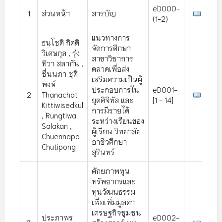
eD000-
1
ส่วนหน้า
สารบัญ
(1-2)
แนวทางการ
ธนโชติ กิตติ
จัดการศึกษา
วิเศษกุล , รุ่ง
สาขาวิชาการ
ทิวา สลากัน ,
ตลาดเพื่อส่ง
ชื่นนภา ชุติ
เสริมความเป็นผู้
พงษ์
ประกอบการใน
eD001-
2
Thanachot
ยุคดิจิทัล และ
[1 - 14]
Kittiwisedkul
การมีรายได้
, Rungtiwa
ระหว่างเรียนของ
Salakan ,
ผู้เรียน วิทยาลัย
Chuennapa
อาชีวศึกษา
Chutipong
สุรินทร์
ศักยภาพทุน
ทรัพยากรและ
ทุนวัฒนธรรม
เพื่อเพิ่มมูลค่า
เศรษฐกิจชุมชน
ประภาพร
eD002-