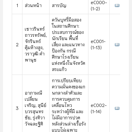
eC000-
1
ส่วนหน้า
สารบัญ
(1-2)
ควันบุหรี่มือสอง
ในสถานศึกษา:
เชาวรินทร์
ประสบการณ์ของ
ถาวรทรัพย์,
นักเรียน พื้นที่
จักรินทร์
eC001-
2
เสี่ยง และแนวทาง
คุ้มห้างสูง,
(1-13)
ป้องกัน กรณี
วราวุฒิ คํา
ศึกษาโรงเรียน
พานุช
แห่งหนึ่งในจังหวัด
สระแก้ว
การเปรียบเทียบ
ความมั่นคงของแก
อาภามณี
นกลางลําตัวและ
เปลี่ยน
การควบคุมการ
เจริญ, สุนีย์
เคลื่อนไหว
eC002-
3
บวรสุนทร
ระหว่างผู้ที่มี และ
(1-14)
ชัย, รุ่งทิวา
ไม่มีอาการปวด
วัจฉละฐิติ
หลังส่วนล่างเรื้อรัง
แบบไม่เฉพาะ