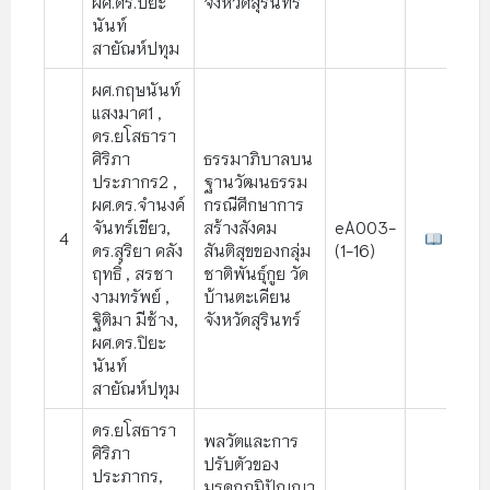
ผศ.ดร.ปิยะ
จังหวัดสุรินทร์
นันท์
สายัณห์ปทุม
ผศ.กฤษนันท์
แสงมาศ1 ,
ดร.ยโสธารา
ศิริภา
ธรรมาภิบาลบน
ประภากร2 ,
ฐานวัฒนธรรม
ผศ.ดร.จํานงค์
กรณีศึกษาการ
จันทร์เขียว,
สร้างสังคม
eA003-
4
ดร.สุริยา คลัง
สันติสุขของกลุ่ม
(1-16)
ฤทธิ์ , สรชา
ชาติพันธุ์กูย วัด
งามทรัพย์ ,
บ้านตะเคียน
ฐิติมา มีช้าง,
จังหวัดสุรินทร์
ผศ.ดร.ปิยะ
นันท์
สายัณห์ปทุม
ดร.ยโสธารา
พลวัตและการ
ศิริภา
ปรับตัวของ
ประภากร,
มรดกภูมิปัญญา