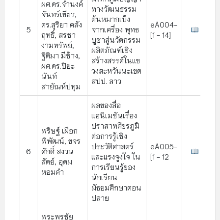
ผศ.ดร.จำนงค์
ทางวัฒนธรรม
จันทร์เขียว,
ต้นหมากเบ็ง
ดร.สุริยา คลัง
eA004-
5
จากเครื่อง พุทธ
ฤทธิ์, สรชา
[1 - 14]
บูชาสู่นวัตกรรม
งามทรัพย์,
ผลิตภัณฑ์เชิง
ฐิติมา มีช้าง,
สร้างสรรค์ในแข
ผศ.ดร.ปิยะ
วงสะหวันนะเขต
นันท์
สปป. ลาว
สายัณห์ปทุม
ผลของสื่อ
แอนิเมชันเรื่อง
ปราสาทศีขรภูมิ
พริษฐ์ เผือก
ต่อการรู้เชิง
พิพัฒน์, ขจร
ประวัติศาสตร์
eA005-
6
ศักดิ์ สงวน
และแรงจูงใจ ใน
[1 - 12
สัตย์, อุดม
การเรียนรู้ของ
หอมคำ
นักเรียน
มัธยมศึกษาตอน
ปลาย
พระพรชัย