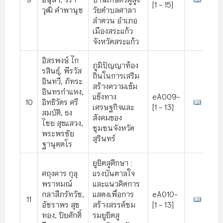
[1 - 15]
วุฒิ คำพานุช
วัยตำบลศาลา
ลำดวน อำเภอ
เมืองสระแก้ว
จังหวัดสระแก้ว
อิสรพงษ์ ไก
ภูมิปัญญาท้อง
รสินธุ์, พีรวัส
ถิ่นในการเสริม
อินทวี, ภัทระ
สร้างความเข้ม
อินทรกำแหง,
แข็งทาง
eA009-
10
อิทธิวัตร ศรี
เศรษฐกิจและ
[1 - 13]
สมบัติ, ธง
สังคมของ
ไชย สุขแสวง,
ชุมชนจังหวัด
พระพรชัย
สุรินทร์
ฐานุตฺตโร
ยูยิตสูศึกษา :
ศฤงคาร กุลุ
แรงบันดาลใจ
พราหมณ์
และแนวคิดการ
กลาสีภรัทวัช,
แสดงเพื่อการ
eA010-
11
อัชราพร สุข
สร้างสรรค์ชม
[1 - 13]
ทอง, ปิยศักดิ์
รมยูยิตสู