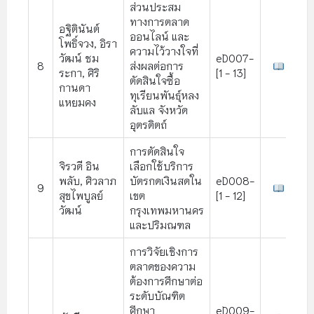
ส่วนประสม
ทางการตลาด
อฐิตินันต์
ออนไลน์ และ
โพธิ์จวง, อิรา
ความไว้วางใจที่
วัฒน์ ชม
eD007-
8
ส่งผลต่อการ
ระกา, ศิริ
[1 - 13]
ตัดสินใจซื้อ
กานดา
ทุเรียนพันธุ์หลง
แหยมคง
ลับแล จังหวัด
อุตรดิตถ์
การตัดสินใจ
จิรวดี อิน
เลือกใช้บริการ
พลับ, ศิวลาภ
บัตรกดเงินสดใน
eD008-
9
สุขไพบูลย์
เขต
[1 - 12]
วัฒน์
กรุงเทพมหานคร
และปริมณฑล
การวิจัยเชิงการ
ตลาดของความ
ต้องการศึกษาต่อ
ระดับบัณฑิต
ศึกษา
eD009-