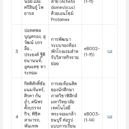
น้อย และ
ลาย (Acheta
(1-11)
ตรีสินธุ์ โพ
domesticus)
ธารส
ด้วยเอนไซม์
Protamex
ปอทศพล
บุญครอง, สุ
การพัฒนา
วัฒน์ บรร
ระบบจองห้อง
ลือ ,
eB002-
3
พักโรงแรมสําห
ประยงค์ ฐิติ
(1-15)
รับวิสาหกิจราย
ธนานนท์,
ย่อย
อุดมเดช ทา
ระหอม
กิตติศักดิ์ชัย
การสะท้อนคิด
แนมจันทร์,
ของนักศึกษา
ศิรดา กัน
ภาควิชาฟิสิกส์
อ่ํา, ศนิพร
มหาวิทยาลัย
ตั้งบรรจง
เทคโนโลยี
กิจ, พิชิต
พระจอมเกล้า
eB003-
4
สามารถ,
ธนบุรี ต่อรูป
(1-14)
พันเทพ
แบบการเรียน