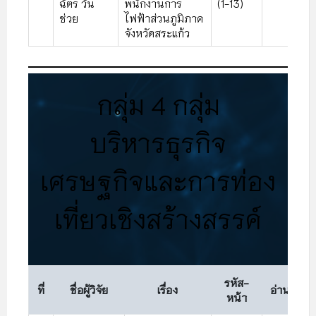
ฉัตร วัน
พนักงานการ
(1-13)
ช่วย
ไฟฟ้าส่วนภูมิภาค
จังหวัดสระแก้ว
กลุ่ม 4 กลุ่ม
บริหารธุรกิจ
เศรษฐกิจและการท่อง
เที่ยวเชิงสร้างสรรค์
รหัส-
ที่
ชื่อผู้วิจัย
เรื่อง
อ่าน
หน้า