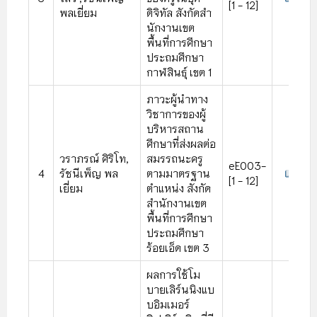
[1 - 12]
พลเยี่ยม
ดิจิทัล สังกัดสํา
นักงานเขต
พื้นที่การศึกษา
ประถมศึกษา
กาฬสินธุ์ เขต 1
ภาวะผู้นําทาง
วิชาการของผู้
บริหารสถาน
ศึกษาที่ส่งผลต่อ
วราภรณ์ ศิริโท,
สมรรถนะครู
eE003-
4
รัชนีเพ็ญ พล
ตามมาตรฐาน
[1 - 12]
เยี่ยม
ตําแหน่ง สังกัด
สํานักงานเขต
พื้นที่การศึกษา
ประถมศึกษา
ร้อยเอ็ด เขต 3
ผลการใช้โม
บายเลิร์นนิงแบ
บอิมเมอร์