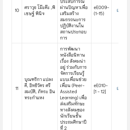
ประสบการณ์
ศราวุธ โม๊ะต๊ะ ,พิ
ผ่านปัญหาเพื่อ
eE009-
10
เชษฐ์ พินิจ
เสริมสร้าง
(1-15)
สมรรถนะการ
ปฏิบัติงานใน
สถานประกอบ
การ
การพัฒนา
หนังสือนิทาน
เรื่อง สังคมน่า
อยู่ ร่วมกับการ
จัดการเรียนรู้
บุณฑริกา แปลง
แบบเพื่อนช่วย
ดี, อิทธิวัตร ศรี
เพื่อน (Peer-
eE010-
11
สมบัติ, ภัทระ อิน
Assisted
[1 - 12]
ทระกําแหง
Learning) เพื่อ
ส่งเสริมทักษะ
ทางสังคมของ
นักเรียนชั้น
ประถมศึกษาปี
ที่ 2