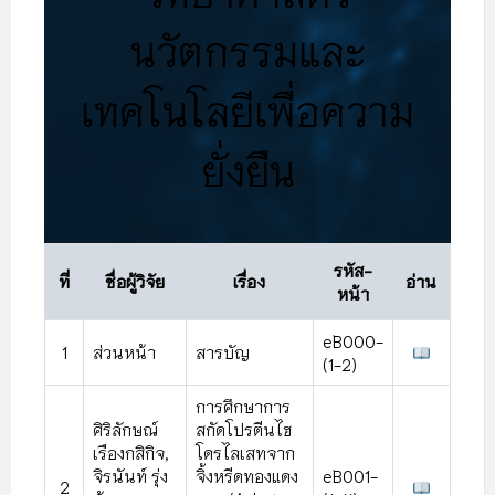
นวัตกรรมและ
เทคโนโลยีเพื่อความ
ยั่งยืน
รหัส-
ที่
ชื่อผู้วิจัย
เรื่อง
อ่าน
หน้า
eB000-
1
ส่วนหน้า
สารบัญ
(1-2)
การศึกษาการ
ศิริลักษณ์
สกัดโปรตีนไฮ
เรืองกสิกิจ,
โดรไลเสทจาก
จิรนันท์ รุ่ง
จิ้งหรีดทองแดง
eB001-
2