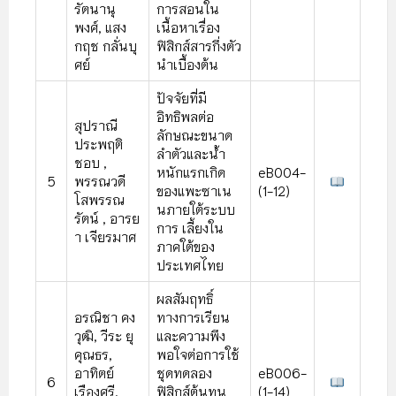
รัตนานุ
การสอนใน
พงศ์, แสง
เนื้อหาเรื่อง
กฤช กลั่นบุ
ฟิสิกส์สารกึ่งตัว
ศย์
นําเบื้องต้น
ปัจจัยที่มี
อิทธิพลต่อ
สุปราณี
ลักษณะขนาด
ประพฤติ
ลําตัวและน้ํา
ชอบ ,
หนักแรกเกิด
eB004-
5
พรรณวดี
ของแพะซาเน
(1-12)
โสพรรณ
นภายใต้ระบบ
รัตน์ , อารย
การ เลี้ยงใน
า เจียรมาศ
ภาคใต้ของ
ประเทศไทย
ผลสัมฤทธิ์
อรณิชา คง
ทางการเรียน
วุฒิ, วีระ ยุ
และความพึง
คุณธร,
พอใจต่อการใช้
อาทิตย์
ชุดทดลอง
eB006-
6
เรืองศรี,
ฟิสิกส์ต้นทุน
(1-14)