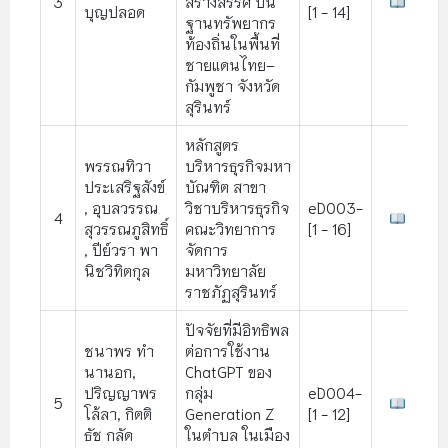
3
สร้างสรรค์ บน
บุญปลอด
[1 - 14]
ฐานทรัพยากร
ท้องถิ่นในพื้นที่
ชายแดนไทย–
กัมพูชา จังหวัด
สุรินทร์
หลักสูตร
พรรณทิวา
บริหารธุรกิจมหา
ประเสริฐสังข์
บัณฑิต สาขา
, อุบลวรรณ
วิชาบริหารธุรกิจ
eD003-
4
สุวรรณภูสิทธิ์
คณะวิทยาการ
[1 - 16]
, ปีย์วรา พา
จัดการ
นิชวิทิตกุล
มหาวิทยาลัย
ราชภัฏสุรินทร์
ปัจจัยที่มีอิทธิพล
ชนาพร ทํา
ต่อการใช้งาน
นานอก,
ChatGPT ของ
ปริญญาพร
กลุ่ม
eD004-
5
โล้ลา, กิตติ
Generation Z
[1 - 12]
ธัช กลัด
ในตําบล ในเมือง