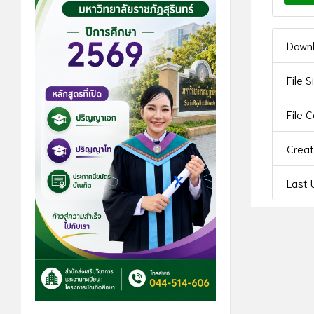
Down
File S
File 
Crea
Last