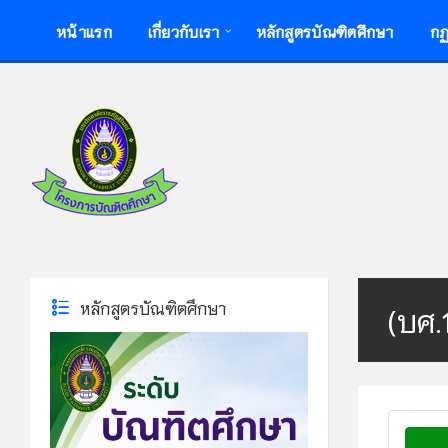
Skip
Skip
Skip
หน้าแรก
เกี่ยวกับเรา
หลักสูตรบัณฑิตศึกษา
กฏ
to
to
to
content
left
footer
sidebar
หลักสูตรบัณฑิตศึกษา
(บศ