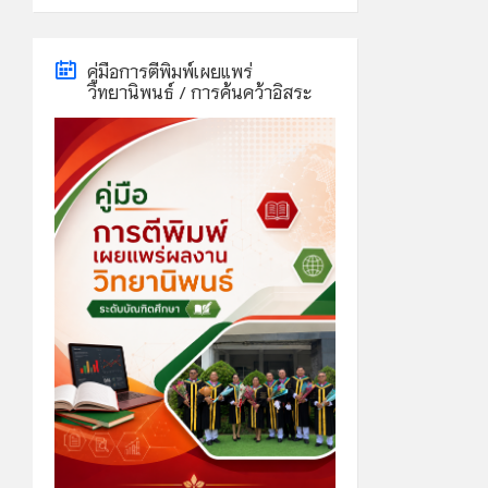
calendar
days
คู่มือการตีพิมพ์เผยแพร่
วิทยานิพนธ์ / การค้นคว้าอิสระ