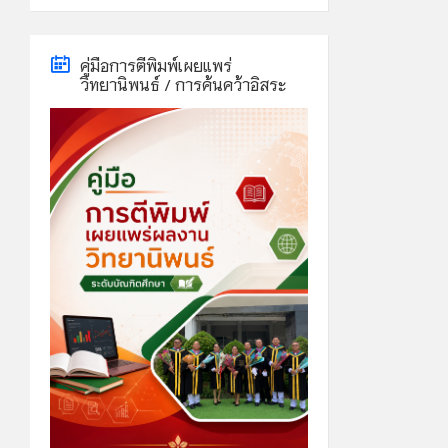
calendar
days
คู่มือการตีพิมพ์เผยแพร่
วิทยานิพนธ์ / การค้นคว้าอิสระ