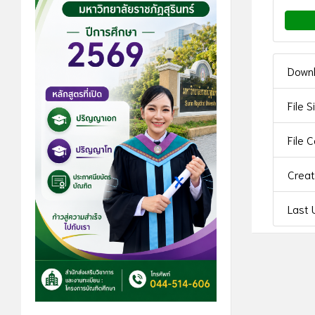
Down
File S
File 
Crea
Last