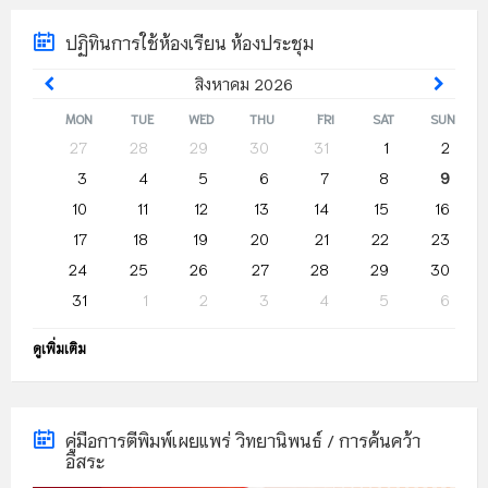
ปฏิทินการใช้ห้องเรียน ห้องประชุม
Previous
Next
สิงหาคม
2026
Month
Month
MON
TUE
WED
THU
FRI
SAT
SUN
Skip
27
28
29
30
31
1
2
calendar
3
4
5
6
7
8
9
days
10
11
12
13
14
15
16
17
18
19
20
21
22
23
24
25
26
27
28
29
30
31
1
2
3
4
5
6
Back
ดูเพิ่มเติม
to
calendar
days
คู่มือการตีพิมพ์เผยแพร่ วิทยานิพนธ์ / การค้นคว้า
อิสระ