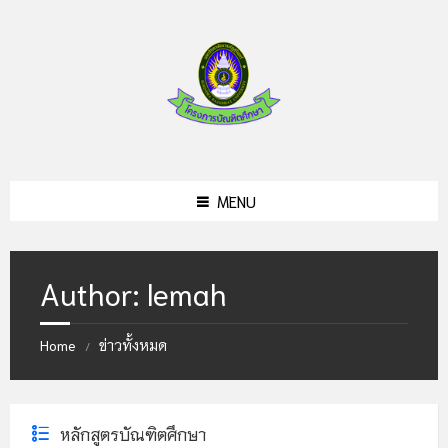
Skip
Skip
Skip
to
to
to
content
left
footer
sidebar
MENU
Author: lemah
Home
ข่าวทั้งหมด
/
หลักสูตรบัณฑิตศึกษา